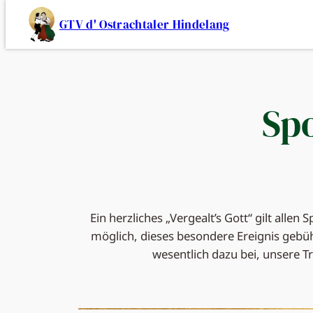
Zum
GTV d' Ostrachtaler Hindelang
Inhalt
springen
Sp
Ein herzliches „Vergealt’s Gott“ gilt all
möglich, dieses besondere Ereignis gebüh
wesentlich dazu bei, unsere T